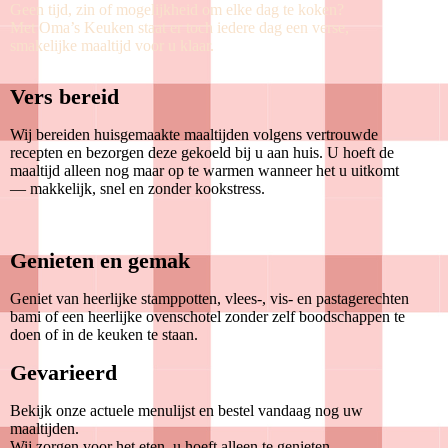
Geen tijd, zin of mogelijkheid om elke dag te koken?
Met Oma’s Keuken staat er toch iedere dag een verse,
smakelijke maaltijd voor u klaar.
Vers bereid
Wij bereiden huisgemaakte maaltijden volgens vertrouwde
recepten en bezorgen deze gekoeld bij u aan huis. U hoeft de
maaltijd alleen nog maar op te warmen wanneer het u uitkomt
— makkelijk, snel en zonder kookstress
.
Genieten en gemak
Geniet van heerlijke stamppotten, vlees-, vis- en pastagerechten
bami of een heerlijke ovenschotel zonder zelf boodschappen te
doen of in de keuken te staan.
Gevarieerd
Bekijk onze actuele menulijst en bestel vandaag nog uw
maaltijden.
Wij zorgen voor het eten, u hoeft alleen te genieten.