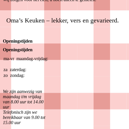
Oma’s Keuken – lekker, vers en gevarieerd.
Openingstijden
Openingstijden
ma-vr
maandag-vrijdag:
08:00-
14:00
za
zaterdag:
Gesloten
zo
zondag:
Gesloten
We zijn aanwezig van
maandag t/m vrijdag
van 8.00 uur tot 14.00
uur
Telefonisch zijn we
bereikbaar van 9.00 tot
15.00 uur