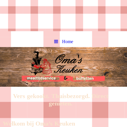
Home
Vers gekookt. Thuisbezorgd. Direct
genieten.
Welkom bij Oma’s Keuken